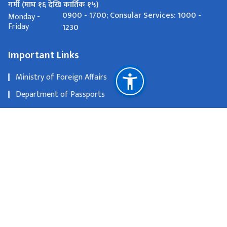
गर्मी (माघ १६ देखि कार्तिक १५)
0900 - 1700; Consular Services: 1000 -
Monday -
Friday
1230
Important Links
Ministry of Foreign Affairs
Department of Passports
Department of Consular Services
Passport Application Link
National Natural Resources and Fiscal Commission
Dallas, USA
info@nepalconsulatedallas.org