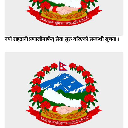
नयाँ राहदानी प्रणालीमार्फत् सेवा सुरु गरिएको सम्बन्धी सूचना ।