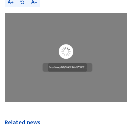
A
A
Loading PDF Worker CORS ...
Loading WEBGL 3D ...
Related news